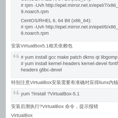
# rpm -Uvh http://epel.mirror.net.in/epel/7/x86
9.noarch.rpm
CentOS/RHEL 6, 64 Bit (x86_64):
# rpm -Uvh http://epel.mirror.net.in/epel/6/x86
8.noarch.rpm
安装VirtualBox5.1相关依赖包
# yum install gcc make patch dkms qt libgomp
# yum install kernel-headers kernel-devel fontfo
headers glibc-devel
特别注意VirtualBox安装需要有准确对应得liun
yum ?install ?VirtualBox-5.1
安装后测执行?VirtualBox 命令，提示报错
VirtualBox