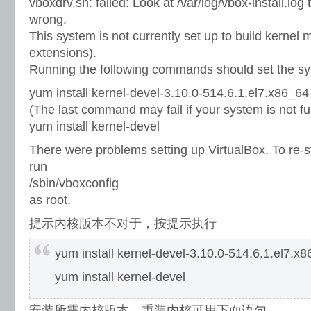
vboxdrv.sh: failed: Look at /var/log/vbox-install.log
wrong.
This system is not currently set up to build kernel
extensions).
Running the following commands should set the sy
yum install kernel-devel-3.10.0-514.6.1.el7.x86_64
(The last command may fail if your system is not fu
yum install kernel-devel
There were problems setting up VirtualBox. To re-st
run
/sbin/vboxconfig
as root.
提示内核版本不对于，按提示执行
yum install kernel-devel-3.10.0-514.6.1.el7.x
yum install kernel-devel
安装所需内核版本，重装内核可用下面语句