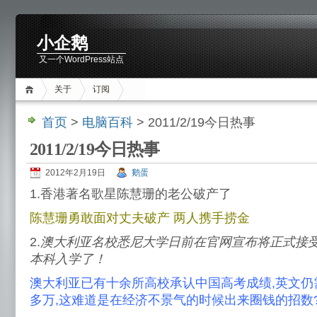
小企鹅
又一个WordPress站点
关于
订阅
首页
>
电脑百科
> 2011/2/19今日热事
2011/2/19今日热事
2012年2月19日
鹅蛋
1.香港著名歌星陈慧珊的老公破产了
陈慧珊勇敢面对丈夫破产 两人携手捞金
2.
澳大利亚名校悉尼大学日前在官网宣布将正式接
本科入学了！
澳大利亚已有十余所高校承认中国高考成绩,英文仍需
多万,这难道是在经济不景气的时候出来圈钱的招数