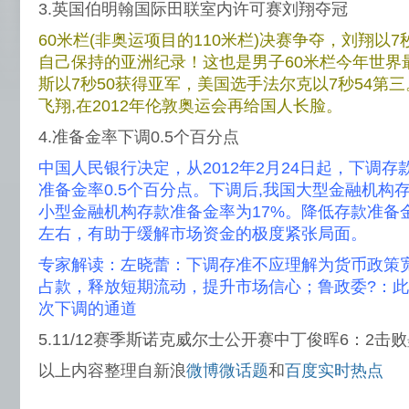
3.英国伯明翰国际田联室内许可赛刘翔夺冠
60米栏(非奥运项目的110米栏)决赛争夺，刘翔以
自己保持的亚洲纪录！这也是男子60米栏今年世界
斯以7秒50获得亚军，美国选手法尔克以7秒54第
飞翔,在2012年伦敦奥运会再给国人长脸。
4.准备金率下调0.5个百分点
中国人民银行决定，从2012年2月24日起，下调
准备金率0.5个百分点。下调后,我国大型金融机构存款
小型金融机构存款准备金率为17%。降低存款准备金
左右，有助于缓解市场资金的极度紧张局面。
专家解读：左晓蕾：下调存准不应理解为货币政策
占款，释放短期流动，提升市场信心；鲁政委?：
次下调的通道
5.11/12赛季斯诺克威尔士公开赛中丁俊晖6：2击
以上内容整理自新浪
微博微话题
和
百度实时热点