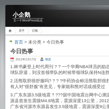
小企鹅
又一个WordPress站点
关于
订阅
首页
> 未分类 > 今日热事
今日热事
2012年2月17日
鹅蛋
1.林书豪登上时代周刊 ? ? 一个华裔NBA球员的
球队辞退，到没首领带队的时候带领球队保持N连
2.活熊取胆很舒服吗? ? ? ?中药协会称活熊取胆
有人对“很舒服”有意见，专家能和熊对话或感受过
3.广东东源3.5级地震 ? ???据中国地震台网中心测
源县曾发生震级M4.8地震，震源深度13公里，2012
广东省河源市东源县发生3.5级地震，震源深度9公