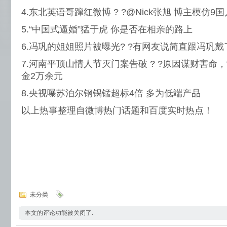
4.东北英语哥蹿红微博 ? ?@Nick张旭 博主模仿
5.“中国式逼婚”猛于虎 你是否在相亲的路上
6.冯巩的姐姐照片被曝光? ?有网友说简直跟冯巩
7.河南平顶山情人节灭门案告破 ? ?原因谋财害命
金2万余元
8.央视曝苏泊尔钢锅锰超标4倍 多为低端产品
以上热事整理自微博热门话题和百度实时热点！
未分类
本文的评论功能被关闭了.