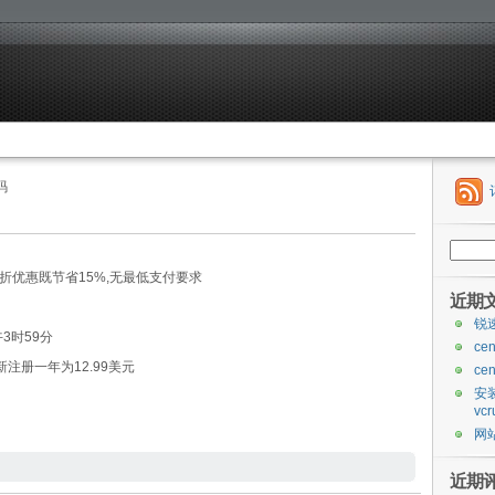
码
搜
索：
85折优惠既节省15%,无最低支付要求
近期
锐
3时59分
ce
co?新注册一年为12.99美元
ce
安装
vcr
网站
近期