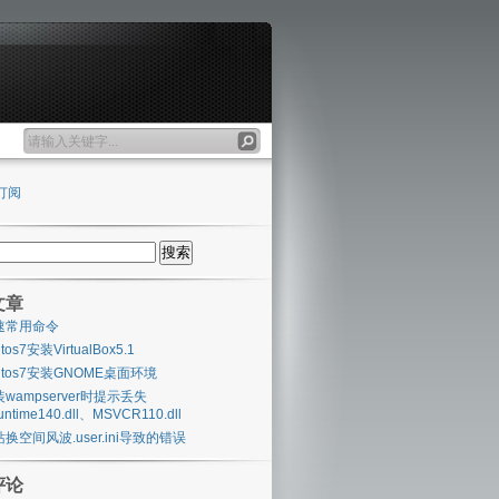
订阅
文章
速常用命令
ntos7安装VirtualBox5.1
ntos7安装GNOME桌面环境
wampserver时提示丢失
untime140.dll、MSVCR110.dll
换空间风波.user.ini导致的错误
评论