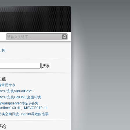
订阅
文章
速常用命令
ntos7安装VirtualBox5.1
ntos7安装GNOME桌面环境
wampserver时提示丢失
untime140.dll、MSVCR110.dll
换空间风波.user.ini导致的错误
评论