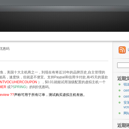
折优惠码
搜
索：
的大鳄鱼，美国十大主机商之一，到现在有将近10年的品牌历史,自主管理的
能高，速度快，但就是不便宜。支持Paypal和信用卡付款,有45天的退款
近期
ENTVOCUHERCOUPON
），$0.01就能试用顶级配置的虚拟主机一个
锐
MER
或?
SPRING
）的8折优惠码。
ce
review ??
声称可用于所有订单，测试购买虚拟主机有效。
ce
安装
vcr
网站
近期