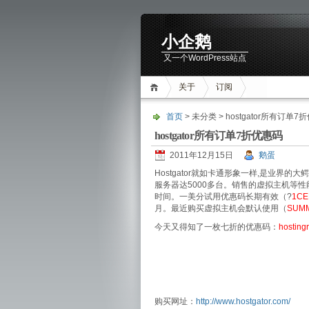
小企鹅
又一个WordPress站点
关于
订阅
首页
> 未分类 > hostgator所有订单7
hostgator所有订单7折优惠码
2011年12月15日
鹅蛋
Hostgator就如卡通形象一样,是业界
服务器达5000多台。销售的虚拟主机等性
时间。一美分试用优惠码长期有效（?
1C
月。最近购买虚拟主机会默认使用（
SUM
今天又得知了一枚七折的优惠码：
hosting
购买网址：
http://www.hostgator.com/