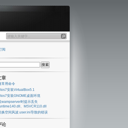
订阅
文章
速常用命令
ntos7安装VirtualBox5.1
ntos7安装GNOME桌面环境
wampserver时提示丢失
untime140.dll、MSVCR110.dll
换空间风波.user.ini导致的错误
评论