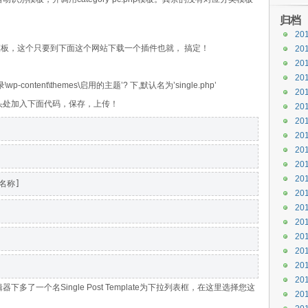
归档
20
同的模板，这个只要到下面这个网站下载一个插件也就， 搞定！
20
20
20
content\themes\启用的主题’? 下,默认名为’single.php’
20
头处加入下面代码，保存，上传！
20
20
20
20
20
20
板名称]
20
20
20
20
20
20
20
了一个名Single Post Template为下拉列表框，在这里选择您这
20