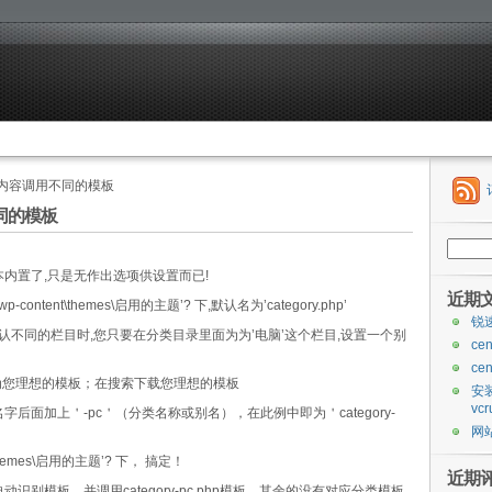
同分类内容调用不同的模板
不同的模板
搜
索：
基本内置了,只是无作出选项供设置而已!
近期
ontent\themes\启用的主题’? 下,默认名为’category.php’
锐
认不同的栏目时,您只要在分类目录里面为为’电脑’这个栏目,设置一个别
ce
ce
，修改为您理想的模板；在搜索下载您理想的模板
安装
vcr
面加上＇-pc＇（分类名称或别名），在此例中即为＇category-
网站
hemes\启用的主题’? 下， 搞定！
近期
自动识别模板，并调用category-pc.php模板。其余的没有对应分类模板