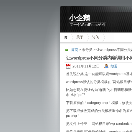
小企鹅
又一个WordPress站点
关于
订阅
首页
> 未分类 > 让wordpress不
让wordpress不同分类内容调用
2011年11月12日
鹅蛋
首先说分类,这一功能可以说wordpress
wordpress默认的分类模板在 ‘网站根目录\wp-c
比如您现在要让名为’电脑’的栏目调用和默
名,比如’pc’?
下载原有的＇category.php＇模板
把下载或修改完成的分类模板重命名为原名字后
pc.php＇
把文件上传至 ’网站根目录\wp-content\t
当你点击电脑’分类的时候，wordpress会