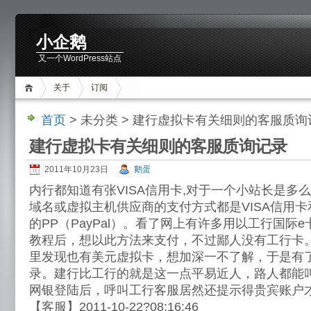
小企鹅
又一个WordPress站点
关于
订阅
首页
> 未分类 > 建行虚拟卡有关细则的客服质询
建行虚拟卡有关细则的客服质询记录
2011年10月23日
鹅蛋
内行都知道有张VISA信用卡,对于一个小站长是多
域名或虚拟主机供应商的支付方式都是VISA信用卡
的PP（PayPal）。看了网上有许多用以工行国际e卡
教程后，想以此方法来支付，不过鄙人没有工行卡
里发现也有美元虚拟卡，想加深一不了解，于是有
录。建行比工行的就是这一点平易近人，路人都能
网银登陆后，呼叫工行客服居然还提示得贵宾账户
【客服】2011-10-22?08:16:46