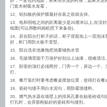
好，一直包到地面，将来用水泥的时候，如果水泥
门套木材吸水发霉 。
12、铝扣板的保护膜最好在装之前就去掉。
13、电和弱电之间的距离最少是20厘米以上;在没
线图(可以用数码相机照下来备份)。
14、若在阳台打柜子的话，柜子背面加上一层泡沫
好，柜门用防火板不变型。
15、阳台洗衣池兼拖把池要铺热水管
16、毛玻璃背面千万保护好别沾上油漆，很难清洁
17、卧室的顶灯必须两控，门旁一个，床边一个。
灯。
18、餐厅装灯时要考虑餐桌摆放位置，使得灯在餐
19、瓷砖勾缝不用白水泥勾，用防霉填缝料。
20、燃气热水器在墙壁上的排风孔要在贴瓷砖或勾
打孔时，会弄脏刚贴好的瓷砖和勾缝剂。