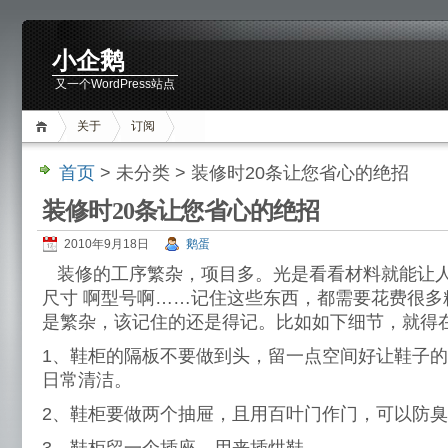
小企鹅
又一个WordPress站点
关于
订阅
首页
> 未分类 > 装修时20条让您省心的绝招
装修时20条让您省心的绝招
2010年9月18日
鹅蛋
装修的工序繁杂，项目多。光是看看材料就能让
尺寸 啊型号啊……记住这些东西，都需要花费很多
是繁杂，该记住的还是得记。比如如下细节，就得在
1、鞋柜的隔板不要做到头，留一点空间好让鞋子
日常清洁。
2、鞋柜要做两个抽屉，且用百叶门作门，可以防